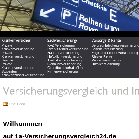
Private
KFZ Versicherung
Berufsunfähigkeitsversicherun
Krankenversicherung
Rechtsschutzversicherung
Lebensversicherung
Private
Hausratversicherung
Englische Lebensversicherung
Krankenversicherung
Haftpflichtversicherung
Riester Rente
Beamte
Tierhalterversicherung
Rentenversicherung
Private
Gebäudeversicherung
Unfallversicherung
Krankenversicherung
Grundbesitzerhaftpflicht
Studenten
Firmenversicherung
Krankenzusatzversicherung
RSS Feed
Willkommen
auf 1a-Versicherungsvergleich24.de